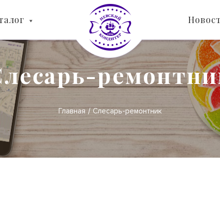
талог
Новос
Слесарь-ремонтни
Главная
Слесарь-ремонтник