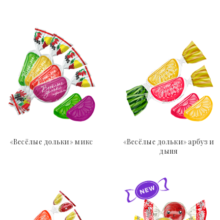
«Весёлые дольки» микс
«Весёлые дольки» арбуз и
дыня