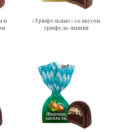
м и
«Трюфельные» со вкусом
ом
трюфель-вишня