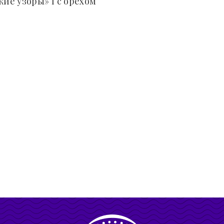
кие узоры» I с орехом