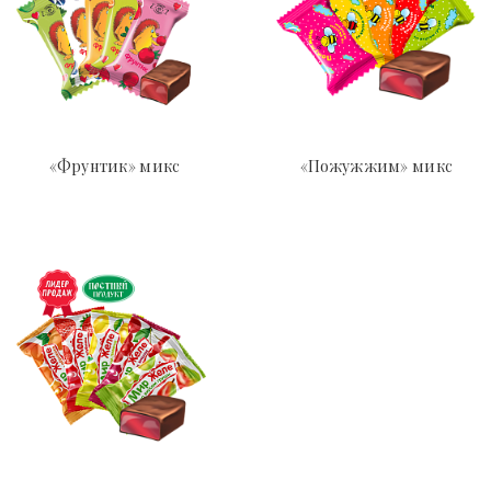
«Фрунтик» микс
«Пожужжим» микс