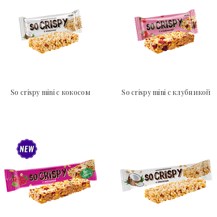
So crispy mini с кокосом
So crispy mini с клубникой