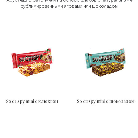
Хрустящие батончики на основе злаков с натуральными
сублимированными ягодами или шоколадом
So crispy mini с клюквой
So crispy mini с шоколадом