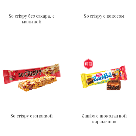
So crispy без сахара, с
So crispy с кокосом
малиной
So crispy с клюквой
Zumba с шоколадной
карамелью