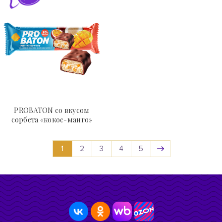
PROBATON со вкусом
сорбета «кокос-манго»
1
2
3
4
5