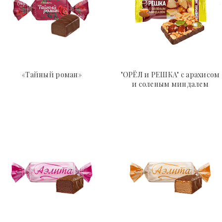
«Тайный роман»
"ОРЁЛ и РЕШКА" с арахисом
и соленым миндалем