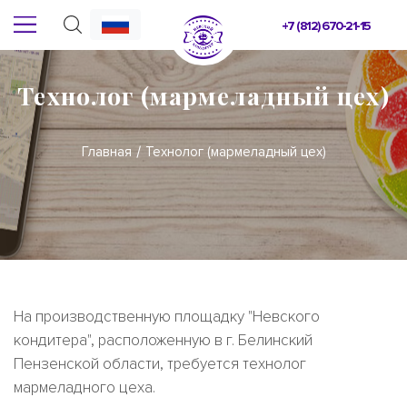
+7 (812) 670-21-15
Технолог (мармеладный цех)
Главная
Технолог (мармеладный цех)
На производственную площадку "Невского
кондитера", расположенную в г. Белинский
Пензенской области, требуется технолог
мармеладного цеха.